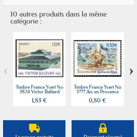
10 autres produits dans la même
catégorie :
‹
›
Timbre France Yvert No
Timbre France Yvert No
Ti
3824 Victor Baltard
3777 Aix en Provence
38
1,83 €
0,80 €
Livraison gratuite
Paiement sécurisé