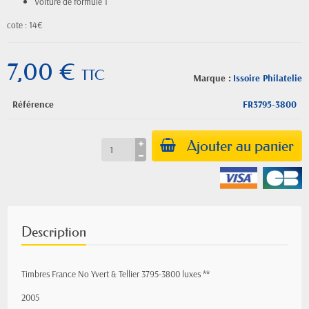
Voiture de formule 1
cote : 14€
7,00 €
TTC
Marque :
Issoire Philatelie
Référence
FR3795-3800
Ajouter au panier
Description
Timbres France No Yvert & Tellier 3795-3800 luxes **
2005