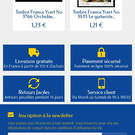
Timbre France Yvert No
Timbre France Yvert No
Ti
3766 Orchidée...
3835 Le guitariste...
1,23 €
1,21 €
Livraison gratuite
Paiement sécurisé
En France à partir de 150 € d'achats
Paiement en ligne 100% sécurisé
Retours faciles
Service client
Retours possibles pendant 14 jours
Du Mardi au Samedi de 9h à 18h30
Inscription à la newsletter
Vous pouvez vous désinscrire à tout moment. Vous trouverez pour cela nos
informations de contact dans les conditions d'utilisation du site.