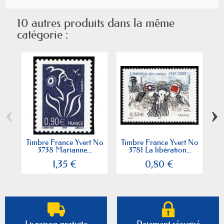
10 autres produits dans la même
catégorie :
‹
›
Timbre France Yvert No
Timbre France Yvert No
Ti
3738 Marianne...
3781 La libèration...
3
1,35 €
0,80 €
Livraison gratuite
Paiement sécurisé