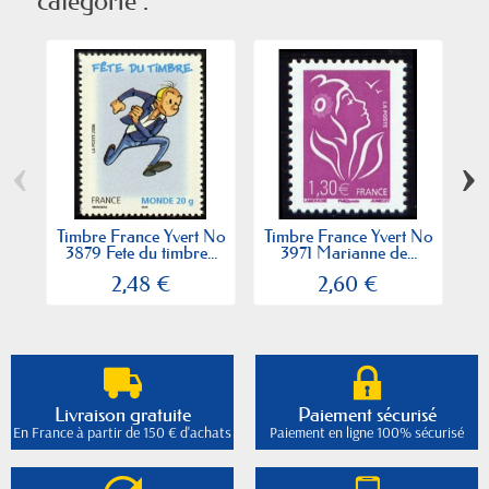
catégorie :
‹
›
Timbre France Yvert No
Timbre France Yvert No
Ti
3879 Fete du timbre...
3971 Marianne de...
2,48 €
2,60 €
Livraison gratuite
Paiement sécurisé
En France à partir de 150 € d'achats
Paiement en ligne 100% sécurisé