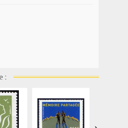
e :
›