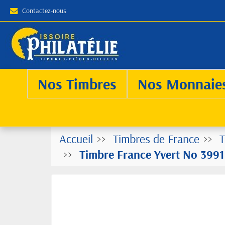
Contactez-nous
Nos Timbres
Nos Monnaie
Accueil
Timbres de France
T
Timbre France Yvert No 3991 