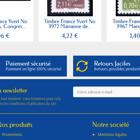
nce Yvert No
Timbre France Yvert No
Timbre Fran
, Congrès...
3972 Marianne de...
3967 Maria
06 €
4,22 €
1,4
Paiement sécurisé
Retours faciles
Paiement en ligne 100% sécurisé
Retours possibles pendant
a newsletter
à tout moment. Vous trouverez pour cela
s les conditions d'utilisation du site.
os produits
Notre société
Promotions
Mentions légales