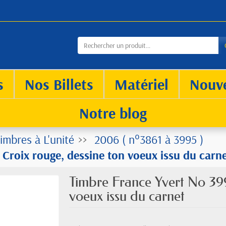
s
Nos Billets
Matériel
Nouv
Notre blog
imbres à L'unité
2006 ( n°3861 à 3995 )
Croix rouge, dessine ton voeux issu du carn
Timbre France Yvert No 399
voeux issu du carnet