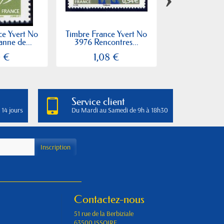
ce Yvert No
Timbre France Yvert No
Timbre France
nne de...
3976 Rencontres...
3964 Le somm
0 €
1,08 €
1,70 
Service client
 14 jours
Du Mardi au Samedi de 9h à 18h30
Contactez-nous
51 rue de la Berbiziale
63500 ISSOIRE