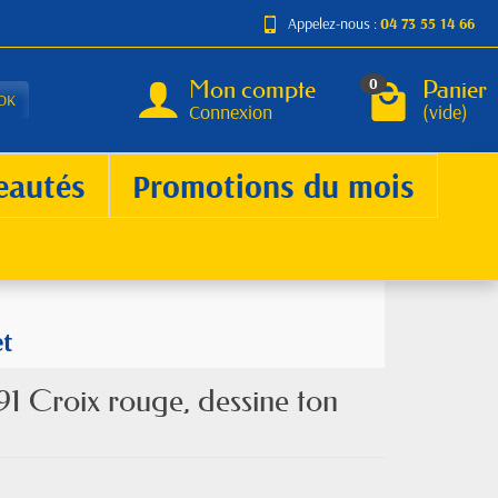
Appelez-nous :
04 73 55 14 66
Mon compte
Panier
0
OK
Connexion
(vide)
eautés
Promotions du mois
et
1 Croix rouge, dessine ton