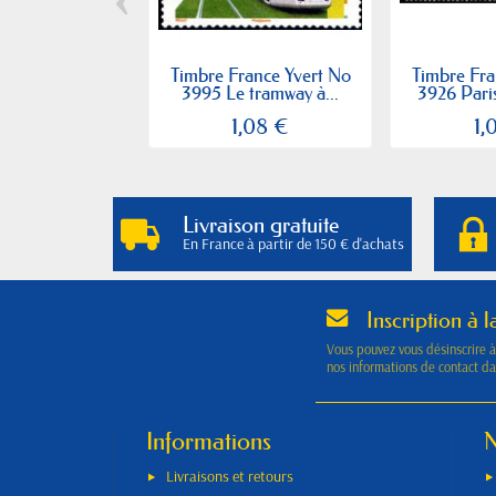
Timbre France Yvert No
Timbre Fra
3995 Le tramway à...
3926 Paris
1,08 €
1,
Livraison gratuite
En France à partir de 150 € d'achats
Inscription à l
Vous pouvez vous désinscrire 
nos informations de contact dan
Informations
N
Livraisons et retours