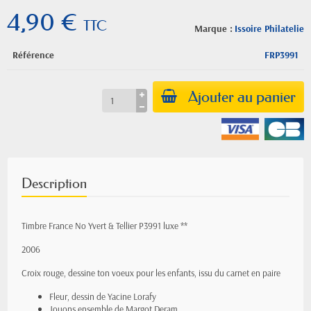
4,90 €
TTC
Marque :
Issoire Philatelie
Référence
FRP3991
Ajouter au panier
Description
Timbre France No Yvert & Tellier P3991 luxe **
2006
Croix rouge, dessine ton voeux pour les enfants, issu du carnet en paire
Fleur, dessin de Yacine Lorafy
Jouons ensemble de Margot Deram