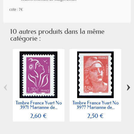
cote : 7€
10 autres produits dans la même
catégorie :
‹
›
Timbre France Yvert No
Timbre France Yvert No
Ti
3971 Marianne de...
3977 Marianne de...
3
2,60 €
2,50 €