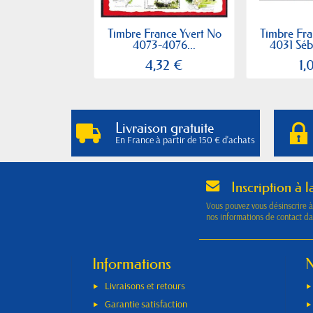
Timbre France Yvert No
Timbre Fra
4073-4076...
4031 Séba
4,32 €
1,
Livraison gratuite
En France à partir de 150 € d'achats
Inscription à l
Vous pouvez vous désinscrire 
nos informations de contact dan
Informations
N
Livraisons et retours
Garantie satisfaction