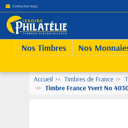
Contactez-nous
Nos Timbres
Nos Monnaie
Accueil
Timbres de France
T
Timbre France Yvert No 4030