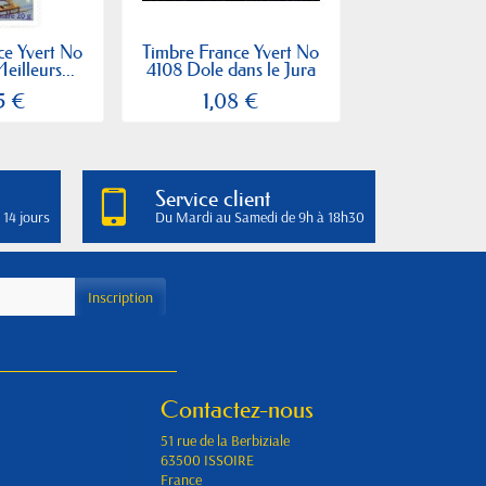
ce Yvert No
Timbre France Yvert No
Timbre France
eilleurs...
4108 Dole dans le Jura
4012 Valen
5 €
1,08 €
1,08
Service client
 14 jours
Du Mardi au Samedi de 9h à 18h30
Contactez-nous
51 rue de la Berbiziale
63500 ISSOIRE
France