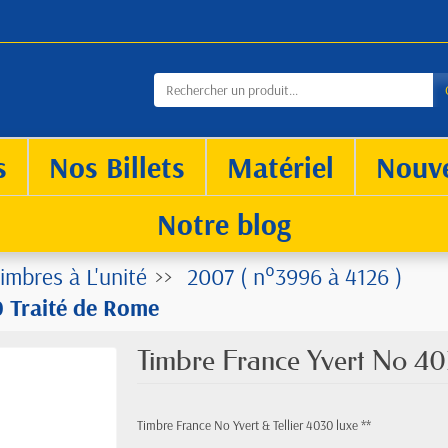
s
Nos Billets
Matériel
Nouv
Notre blog
imbres à L'unité
2007 ( n°3996 à 4126 )
 Traité de Rome
Timbre France Yvert No 40
Timbre France No Yvert & Tellier 4030 luxe **