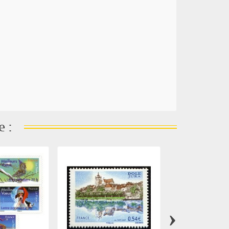
e :
›