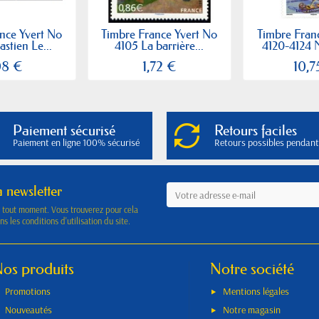
nce Yvert No
Timbre France Yvert No
Timbre Fran
stien Le...
4105 La barrière...
4120-4124 M
08 €
1,72 €
10,7
Paiement sécurisé
Retours faciles
Paiement en ligne 100% sécurisé
Retours possibles pendant
a newsletter
à tout moment. Vous trouverez pour cela
s les conditions d'utilisation du site.
os produits
Notre société
Promotions
Mentions légales
Nouveautés
Notre magasin