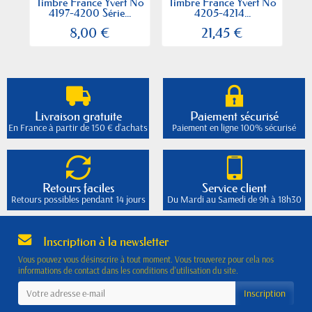
Timbre France Yvert No
Timbre France Yvert No
Ti
4197-4200 Série...
4205-4214...
8,00 €
21,45 €
Livraison gratuite
Paiement sécurisé
En France à partir de 150 € d'achats
Paiement en ligne 100% sécurisé
Retours faciles
Service client
Retours possibles pendant 14 jours
Du Mardi au Samedi de 9h à 18h30
Inscription à la newsletter
Vous pouvez vous désinscrire à tout moment. Vous trouverez pour cela nos
informations de contact dans les conditions d'utilisation du site.