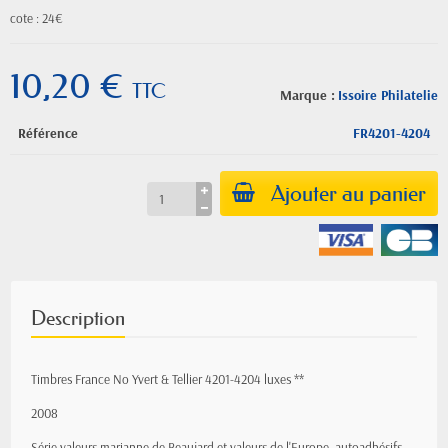
cote : 24€
10,20 €
TTC
Marque :
Issoire Philatelie
Référence
FR4201-4204
Ajouter au panier
Description
Timbres France No Yvert & Tellier 4201-4204 luxes **
2008
Série valeurs marianne de Beaujard et valeurs de l'Europe autoadhésifs