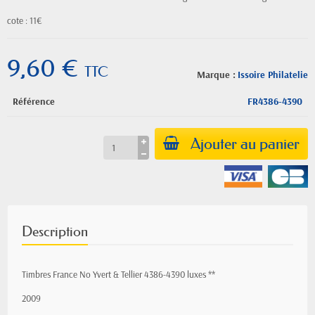
cote : 11€
9,60 €
TTC
Marque :
Issoire Philatelie
Référence
FR4386-4390
Ajouter au panier
Description
Timbres France No Yvert & Tellier 4386-4390 luxes **
2009