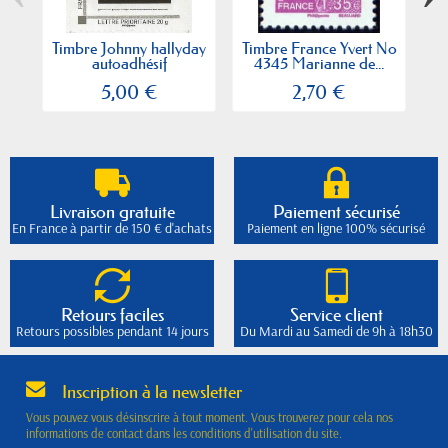
Timbre Johnny hallyday
Timbre France Yvert No
Ti
autoadhésif
4345 Marianne de...
5,00 €
2,70 €
Livraison gratuite
Paiement sécurisé
En France à partir de 150 € d'achats
Paiement en ligne 100% sécurisé
Retours faciles
Service client
Retours possibles pendant 14 jours
Du Mardi au Samedi de 9h à 18h30
Inscription à la newsletter
Vous pouvez vous désinscrire à tout moment. Vous trouverez pour cela nos
informations de contact dans les conditions d'utilisation du site.