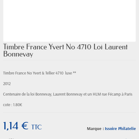
Timbre France Yvert No 4710 Loi Laurent
Bonnevay
Timbre France No Yvert & Tellier 4710 luxe **
2012
Centenaire de la loi Bonnevay, Laurent Bonnevay et un HLM rue Fécamp à Paris
cote : 1.80€
1,14 €
TTC
Marque :
Issoire Philatelie