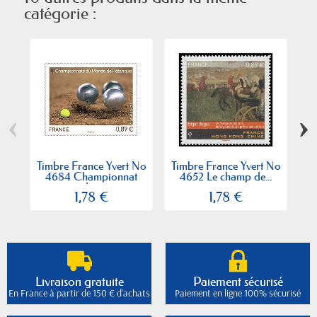
catégorie :
‹
›
Timbre France Yvert No
Timbre France Yvert No
Ti
4684 Championnat
4652 Le champ de...
46
du...
1,78 €
1,78 €
Livraison gratuite
Paiement sécurisé
En France à partir de 150 € d'achats
Paiement en ligne 100% sécurisé