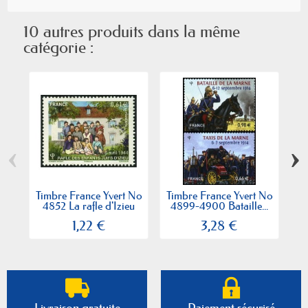
10 autres produits dans la même
catégorie :
‹
›
Timbre France Yvert No
Timbre France Yvert No
Ti
4852 La rafle d'Izieu
4899-4900 Bataille...
4
1,22 €
3,28 €
Livraison gratuite
Paiement sécurisé