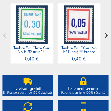
‹
›
Timbre Fictif Taxe Yvert
Timbre Fictif Yvert No
T
No FT32 neuf **...
F231 neuf ** France
0,40 €
0,40 €
Livraison gratuite
Paiement sécurisé
En France à partir de 150 € d'achats
Paiement en ligne 100% sécurisé