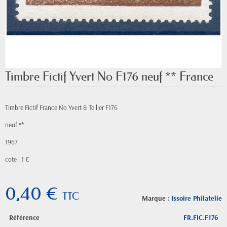
Timbre Fictif Yvert No F176 neuf ** France
Timbre Fictif France No Yvert & Tellier F176
neuf **
1967
cote : 1
€
0,40 €
TTC
Marque :
Issoire Philatelie
Référence
FR.FIC.F176