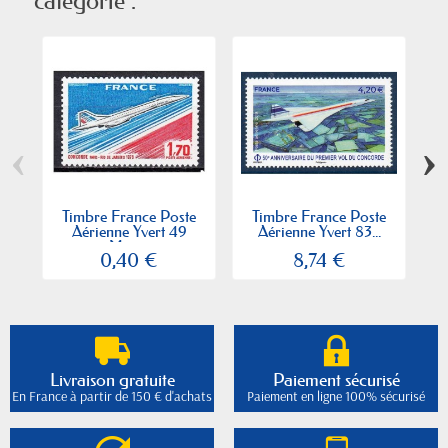
catégorie :
‹
›
Timbre France Poste
Timbre France Poste
Aérienne Yvert 49
Aérienne Yvert 83...
Mise...
0,40 €
8,74 €
Livraison gratuite
Paiement sécurisé
En France à partir de 150 € d'achats
Paiement en ligne 100% sécurisé