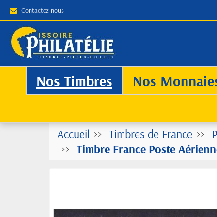
Contactez-nous
Nos Timbres
Nos Monnaie
Accueil
Timbres de France
P
Timbre France Poste Aérienn