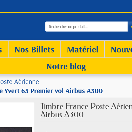
s
Nos Billets
Matériel
Nouv
Notre blog
oste Aèrienne
e Yvert 65 Premier vol Airbus A300
Timbre France Poste Aérien
Airbus A300