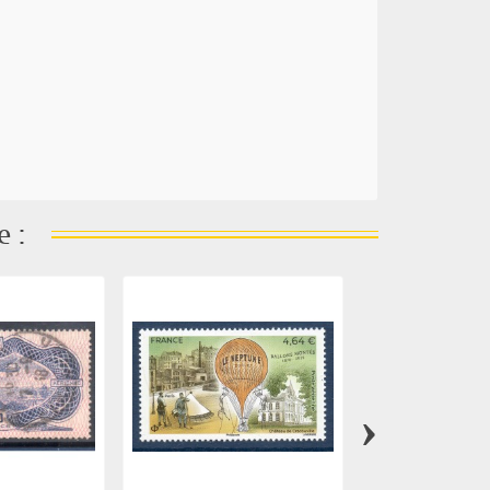
e :
›