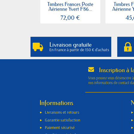
Timbres Frances Poste
Timbres F
Aérienne Yvert F86...
Aérienne Y
72,00 €
45
Livraison gratuite
En France à partir de 150 € d'achats
Inscription à l
Vous pouvez vous désinscrire 
nos informations de contact dan
Informations
N
Livraisons et retours
Garantie satisfaction
Paiement sécurisé