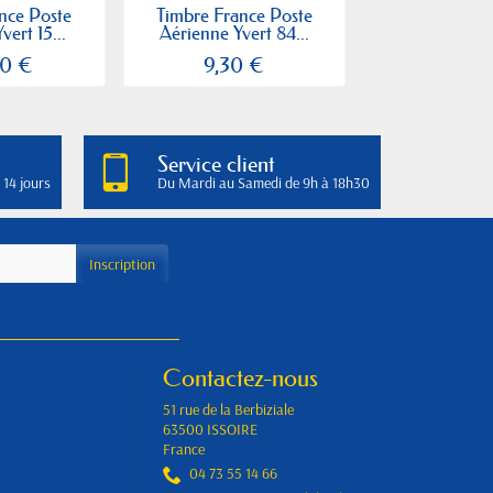
nce Poste
Timbre France Poste
Timbre Fran
vert 15...
Aérienne Yvert 84...
Aérienne Yve
00 €
9,30 €
4,60
Service client
 14 jours
Du Mardi au Samedi de 9h à 18h30
Contactez-nous
51 rue de la Berbiziale
63500 ISSOIRE
France
04 73 55 14 66