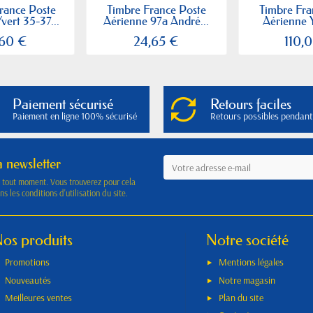
rance Poste
Timbre France Poste
Timbre Fra
vert 35-37...
Aérienne 97a André...
Aérienne Y
,60 €
24,65 €
110,
Paiement sécurisé
Retours faciles
Paiement en ligne 100% sécurisé
Retours possibles pendant
a newsletter
à tout moment. Vous trouverez pour cela
s les conditions d'utilisation du site.
os produits
Notre société
Promotions
Mentions légales
Nouveautés
Notre magasin
Meilleures ventes
Plan du site