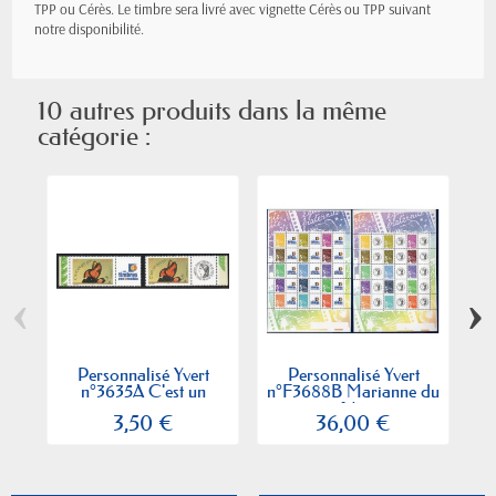
TPP ou Cérès. Le timbre sera livré avec vignette Cérès ou TPP suivant
notre disponibilité.
10 autres produits dans la même
catégorie :
‹
›
Personnalisé Yvert
Personnalisé Yvert
n°3635A C'est un
n°F3688B Marianne du
n
garçon
14...
3,50 €
36,00 €