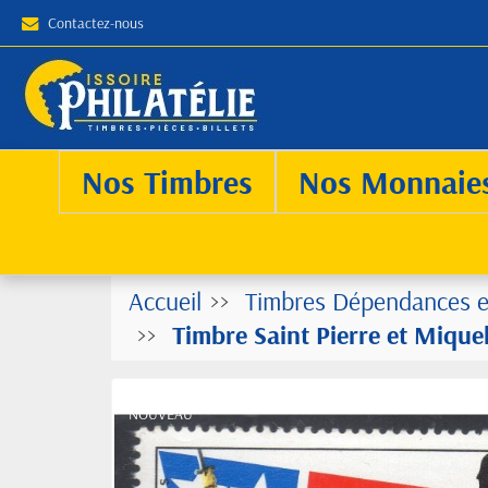
Contactez-nous
Nos Timbres
Nos Monnaie
Accueil
Timbres Dépendances e
Timbre Saint Pierre et Miqu
NOUVEAU