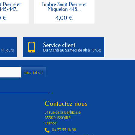
t Pierre et
Timbre Saint Pierre et
Timbre Saint 
45-447...
Miquelon 448...
Miquelon 43
0 €
4,00 €
6,40
Service client
 14 jours
Du Mardi au Samedi de 9h à 18h30
Contactez-nous
51 rue de la Berbiziale
63500 ISSOIRE
France
04 73 55 14 66