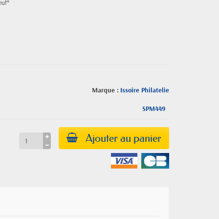
euf*
Marque :
Issoire Philatelie
SPM449
Ajouter au panier