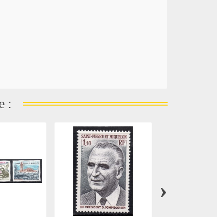
e :
›