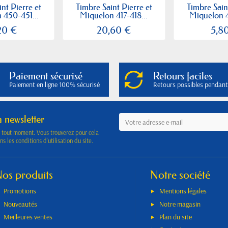
nt Pierre et
Timbre Saint Pierre et
Timbre Sain
 450-451...
Miquelon 417-418...
Miquelon 4
20 €
20,60 €
5,8
Paiement sécurisé
Retours faciles
Paiement en ligne 100% sécurisé
Retours possibles pendant
a newsletter
à tout moment. Vous trouverez pour cela
s les conditions d'utilisation du site.
os produits
Notre société
Promotions
Mentions légales
Nouveautés
Notre magasin
Meilleures ventes
Plan du site