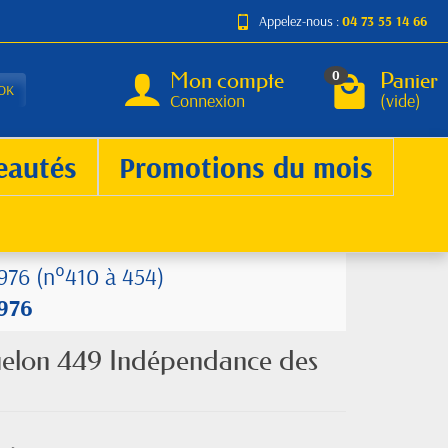
Appelez-nous :
04 73 55 14 66
Mon compte
Panier
0
OK
Connexion
(vide)
eautés
Promotions du mois
976 (n°410 à 454)
1976
quelon 449 Indépendance des