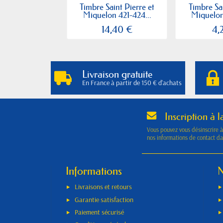
Timbre Saint Pierre et
Timbre Sai
Miquelon 421-424...
Miquelon
14,40 €
4,
Livraison gratuite
En France à partir de 150 € d'achats
Inscription à l
Vous pouvez vous désinscrire 
nos informations de contact dan
Informations
N
Livraisons et retours
Garantie satisfaction
Paiement sécurisé