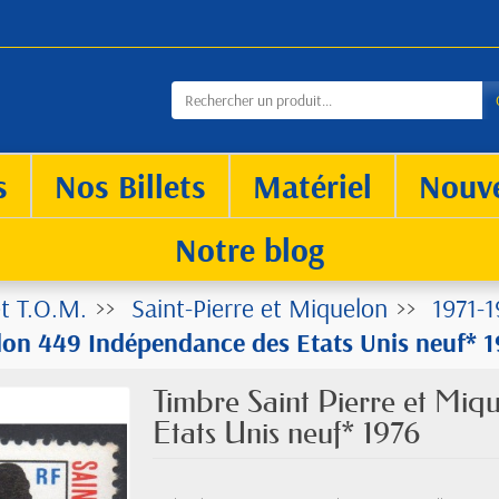
s
Nos Billets
Matériel
Nouv
Notre blog
t T.O.M.
Saint-Pierre et Miquelon
1971-1
elon 449 Indépendance des Etats Unis neuf* 
Timbre Saint Pierre et Mi
Etats Unis neuf* 1976