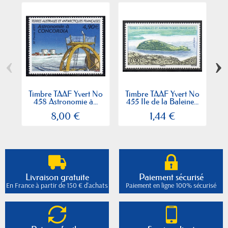
‹
›
Timbre TAAF Yvert No
Timbre TAAF Yvert No
T
458 Astronomie à...
455 Ile de la Baleine...
8,00 €
1,44 €
Livraison gratuite
Paiement sécurisé
En France à partir de 150 € d'achats
Paiement en ligne 100% sécurisé