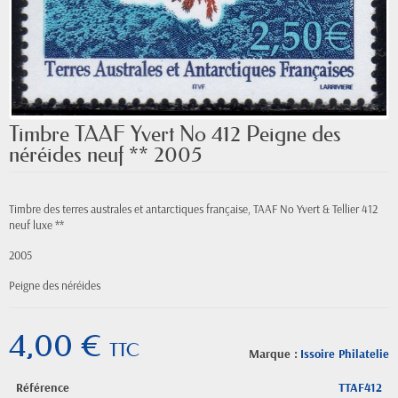
Timbre TAAF Yvert No 412 Peigne des
néréides neuf ** 2005
Timbre des terres australes et antarctiques française, TAAF No Yvert & Tellier 412
neuf luxe **
2005
Peigne des néréides
4,00 €
TTC
Marque :
Issoire Philatelie
Référence
TTAF412