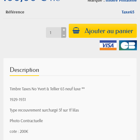
Marque :
Issoire Philatelie
Référence
Taxe65
Ajouter au panier
Description
Timbre Taxes No Yvert & Tellier 65 neuf luxe **
1929-1931
Type recouvrement surchargé 5f sur 1f lilas
Photo Contractuelle
cote : 200€