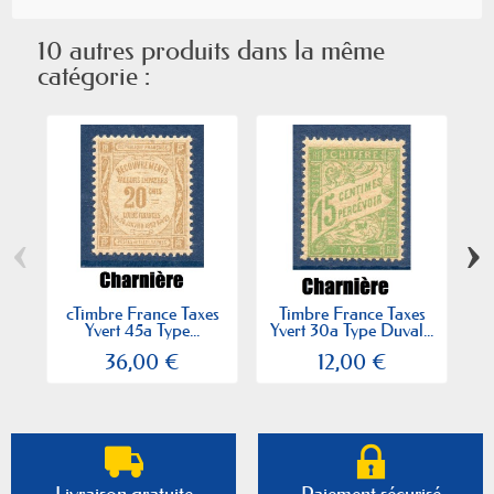
10 autres produits dans la même
catégorie :
‹
›
cTimbre France Taxes
Timbre France Taxes
Yvert 45a Type...
Yvert 30a Type Duval...
Yv
36,00 €
12,00 €
Livraison gratuite
Paiement sécurisé