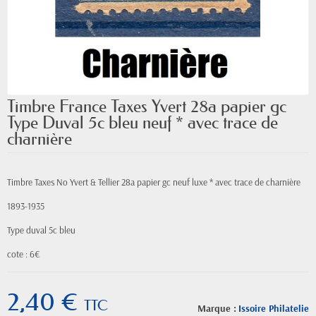
Timbre France Taxes Yvert 28a papier gc
Type Duval 5c bleu neuf * avec trace de
charnière
Timbre Taxes No Yvert & Tellier 28a papier gc neuf luxe * avec trace de charnière
1893-1935
Type duval 5c bleu
cote : 6€
2,40 €
TTC
Marque :
Issoire Philatelie