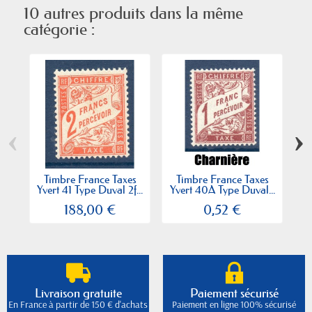
10 autres produits dans la même
catégorie :
‹
›
Timbre France Taxes
Timbre France Taxes
Yvert 41 Type Duval 2f...
Yvert 40A Type Duval...
Yv
188,00 €
0,52 €
Livraison gratuite
Paiement sécurisé
En France à partir de 150 € d'achats
Paiement en ligne 100% sécurisé