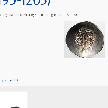
1195-1203)
III Ange est un empereur Byzantin qui règnera de 1195 à 1203
Il y a 1 produit.