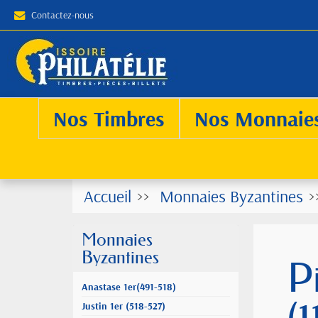
Contactez-nous
Nos Timbres
Nos Monnaie
Accueil
Monnaies Byzantines
Monnaies
Byzantines
P
Anastase 1er(491-518)
Justin 1er (518-527)