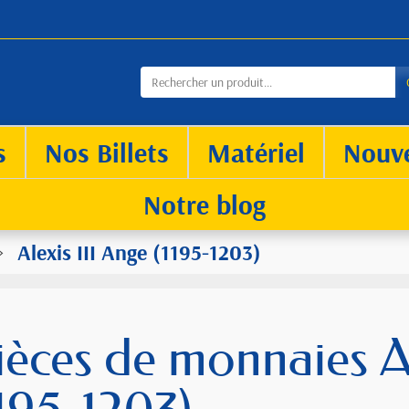
s
Nos Billets
Matériel
Nouv
Notre blog
Alexis III Ange (1195-1203)
ièces de monnaies Al