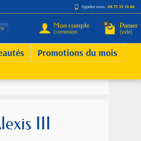
Appelez-nous :
04 73 55 14 66
Mon compte
Panier
0
OK
Connexion
(vide)
eautés
Promotions du mois
exis III