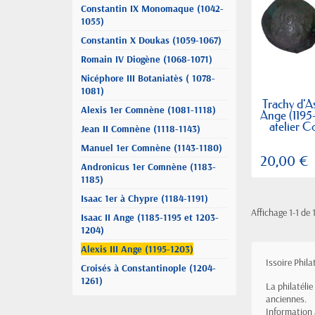
Constantin IX Monomaque (1042-
1055)
Constantin X Doukas (1059-1067)
Romain IV Diogène (1068-1071)
Nicéphore III Botaniatès ( 1078-
1081)
Trachy d'As
Alexis 1er Comnène (1081-1118)
Ange (1195
atelier C
Jean II Comnène (1118-1143)
Manuel 1er Comnène (1143-1180)
20,00 €
Andronicus 1er Comnène (1183-
1185)
Isaac 1er à Chypre (1184-1191)
Affichage 1-1 de 1
Isaac II Ange (1185-1195 et 1203-
1204)
Alexis III Ange (1195-1203)
Issoire Phil
Croisés à Constantinople (1204-
1261)
La philatéli
anciennes.
Information