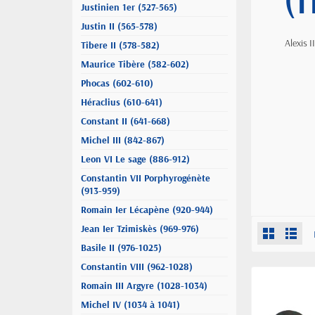
(
Justinien 1er (527-565)
Justin II (565-578)
Alexis 
Tibere II (578-582)
Maurice Tibère (582-602)
Phocas (602-610)
Héraclius (610-641)
Constant II (641-668)
Michel III (842-867)
Leon VI Le sage (886-912)
Constantin VII Porphyrogénète
(913-959)
Romain Ier Lécapène (920-944)
Jean Ier Tzimiskès (969-976)
Basile II (976-1025)
Constantin VIII (962-1028)
Romain III Argyre (1028-1034)
Michel IV (1034 à 1041)