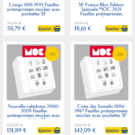
Congo 1891-1933 Feuilles
SF France Bloc Edition
préimprimées moclair avec
Spéciale MOC 2021
pochettes SF
Feuilles préimprimées
moclair
59,99 €
18,99 €
58,79 €
18,61 €
Ajouter
Ajouter
-2%
-2%
Nouvelle calédonie 2000-
Cotes des Somalis 1894-
2009 Feuilles
1967 Feuilles préimprimées
préimprimées moclair avec
moclair avec pochettes SF
pochettes SF
154,99 €
144,99 €
151,89 €
142,09 €
Ajouter
Ajouter