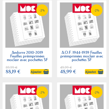
-2%
-2%
Andorre 2010-2019
A.O.F. 1944-1959 Feuilles
Feuilles préimprimées
préimprimées moclair avec
moclair avec pochettes SF
pochettes SF
89,99 €
49,99 €
88,19 €
48,99 €
Ajouter
Ajouter
-2%
-2%