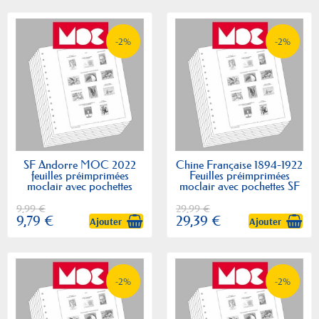
-2%
-2%
SF Andorre MOC 2022
Chine Française 1894-1922
feuilles préimprimées
Feuilles préimprimées
moclair avec pochettes
moclair avec pochettes SF
9,99 €
29,99 €
9,79 €
29,39 €
Ajouter
Ajouter
-2%
-2%