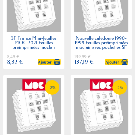
SF France Mini-feuilles
Nouvelle calédonie 1990-
MOC 2021 Feuilles
1999 Feuilles préimprimées
préimprimées moclair
moclair avec pochettes SF
8,49 €
139,99 €
8,32 €
137,19 €
Ajouter
Ajouter
-2%
-2%