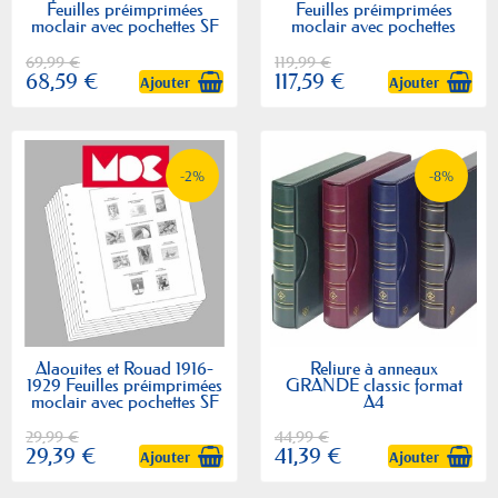
Feuilles préimprimées
Feuilles préimprimées
moclair avec pochettes SF
moclair avec pochettes
69,99 €
119,99 €
68,59 €
117,59 €
Ajouter
Ajouter
-2%
-8%
Alaouites et Rouad 1916-
Reliure à anneaux
1929 Feuilles préimprimées
GRANDE classic format
moclair avec pochettes SF
A4
29,99 €
44,99 €
29,39 €
41,39 €
Ajouter
Ajouter