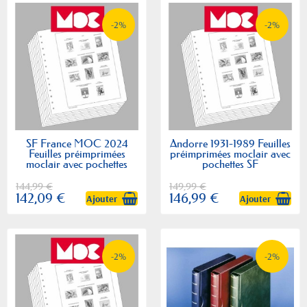
-2%
-2%
SF France MOC 2024
Andorre 1931-1989 Feuilles
Feuilles préimprimées
préimprimées moclair avec
moclair avec pochettes
pochettes SF
144,99 €
149,99 €
142,09 €
146,99 €
Ajouter
Ajouter
-2%
-2%