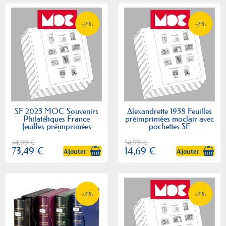
-2%
-2%
SF 2023 MOC Souvenirs
Alexandrette 1938 Feuilles
Philatéliques France
préimprimées moclair avec
feuilles préimprimées
pochettes SF
moclair
74,99 €
14,99 €
73,49 €
14,69 €
Ajouter
Ajouter
-2%
-2%