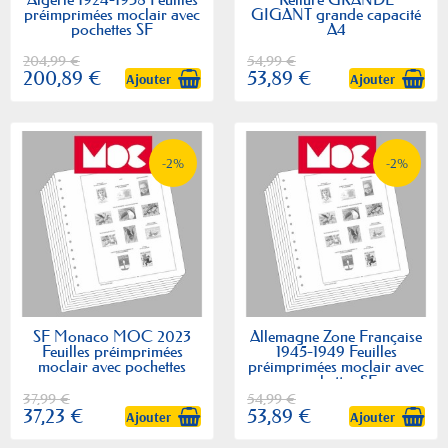
préimprimées moclair avec
GIGANT grande capacité
pochettes SF
A4
204,99 €
54,99 €
200,89 €
53,89 €
Ajouter
Ajouter
-2%
-2%
SF Monaco MOC 2023
Allemagne Zone Française
Feuilles préimprimées
1945-1949 Feuilles
moclair avec pochettes
préimprimées moclair avec
pochettes SF
37,99 €
54,99 €
37,23 €
53,89 €
Ajouter
Ajouter