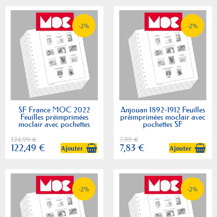
-2%
-2%
SF France MOC 2022
Anjouan 1892-1912 Feuilles
Feuilles préimprimées
préimprimées moclair avec
moclair avec pochettes
pochettes SF
124,99 €
7,99 €
122,49 €
7,83 €
Ajouter
Ajouter
-2%
-2%