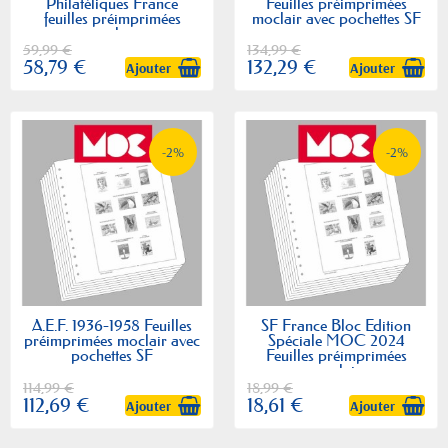
Philatéliques France
Feuilles préimprimées
feuilles préimprimées
moclair avec pochettes SF
moclair
59,99 €
134,99 €
58,79 €
132,29 €
Ajouter
Ajouter
-2%
-2%
A.E.F. 1936-1958 Feuilles
SF France Bloc Edition
préimprimées moclair avec
Spéciale MOC 2024
pochettes SF
Feuilles préimprimées
moclair
114,99 €
18,99 €
112,69 €
18,61 €
Ajouter
Ajouter