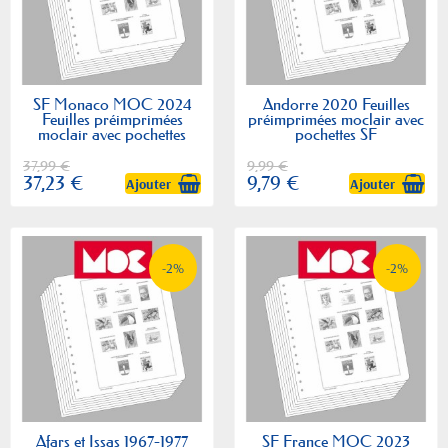
SF Monaco MOC 2024
Andorre 2020 Feuilles
Feuilles préimprimées
préimprimées moclair avec
moclair avec pochettes
pochettes SF
37,99 €
9,99 €
37,23 €
9,79 €
Ajouter
Ajouter
-2%
-2%
Afars et Issas 1967-1977
SF France MOC 2023