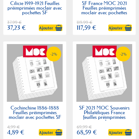
Cilicie 1919-1921 Feuilles
SF France MOC 2021
préimprimées moclair avec
Feuilles préimprimées
pochettes SF
moclair avec pochettes
37,99 €
119,99 €
37,23 €
117,59 €
Ajouter
Ajouter
-2%
-2%
Cochinchine 1886-1888
SF 2021 MOC Souvenirs
Feuilles préimprimées
Philatéliques France
moclair avec pochettes SF
feuilles préimprimées
moclair
4,99 €
69,99 €
4,89 €
68,59 €
Ajouter
Ajouter