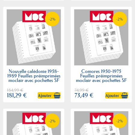
-2%
-2%
Nouvelle calédonie 1958-
Comores 1950-1975
1989 Feuilles préimprimées
Feuilles préimprimées
moclair avec pochettes SF
moclair avec pochettes SF
184,99 €
74,99 €
181,29 €
73,49 €
Ajouter
Ajouter
-2%
-2%