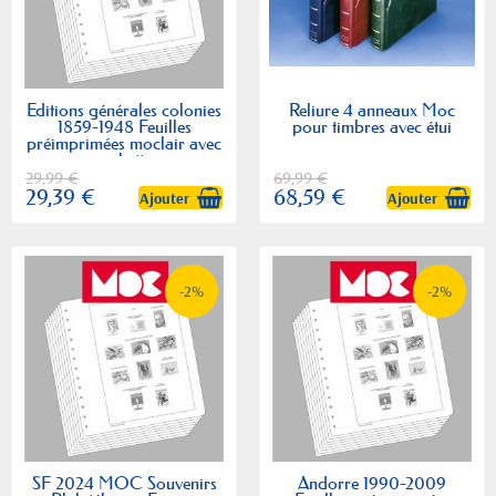
Editions générales colonies
Reliure 4 anneaux Moc
1859-1948 Feuilles
pour timbres avec étui
préimprimées moclair avec
pochettes
29,99 €
69,99 €
29,39 €
68,59 €
Ajouter
Ajouter
-2%
-2%
SF 2024 MOC Souvenirs
Andorre 1990-2009