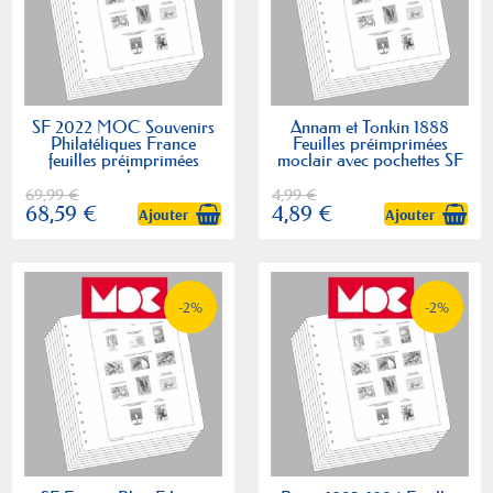
SF 2022 MOC Souvenirs
Annam et Tonkin 1888
Philatéliques France
Feuilles préimprimées
feuilles préimprimées
moclair avec pochettes SF
moclair
69,99 €
4,99 €
68,59 €
4,89 €
Ajouter
Ajouter
-2%
-2%