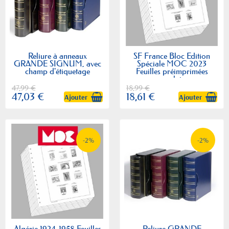
Reliure à anneaux
SF France Bloc Edition
GRANDE SIGNUM, avec
Spéciale MOC 2023
champ d'étiquetage
Feuilles préimprimées
moclair
47,99 €
18,99 €
47,03 €
18,61 €
Ajouter
Ajouter
-2%
-2%
Algérie 1924-1958 Feuilles
Reliure GRANDE