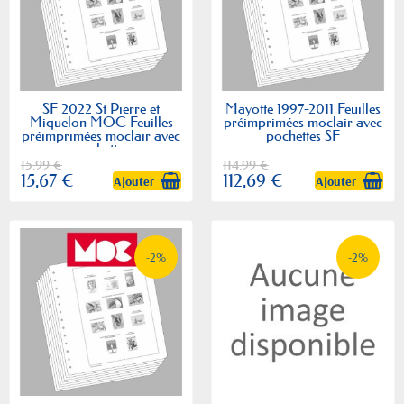
SF 2022 St Pierre et
Mayotte 1997-2011 Feuilles
Miquelon MOC Feuilles
préimprimées moclair avec
préimprimées moclair avec
pochettes SF
pochettes
15,99 €
114,99 €
15,67 €
112,69 €
Ajouter
Ajouter
-2%
-2%