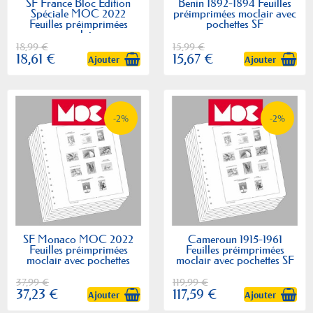
SF France Bloc Edition
Benin 1892-1894 Feuilles
Spéciale MOC 2022
préimprimées moclair avec
Feuilles préimprimées
pochettes SF
moclair
18,99 €
15,99 €
18,61 €
15,67 €
Ajouter
Ajouter
-2%
-2%
SF Monaco MOC 2022
Cameroun 1915-1961
Feuilles préimprimées
Feuilles préimprimées
moclair avec pochettes
moclair avec pochettes SF
37,99 €
119,99 €
37,23 €
117,59 €
Ajouter
Ajouter