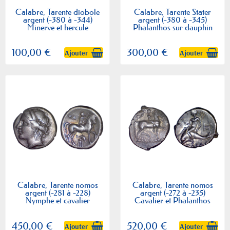
Calabre, Tarente diobole
Calabre, Tarente Stater
argent (-380 à -344)
argent (-380 à -345)
Minerve et hercule
Phalanthos sur dauphin
100,00 €
300,00 €
Ajouter
Ajouter
Calabre, Tarente nomos
Calabre, Tarente nomos
argent (-281 à -228)
argent (-272 à -235)
Nymphe et cavalier
Cavalier et Phalanthos
450,00 €
520,00 €
Ajouter
Ajouter