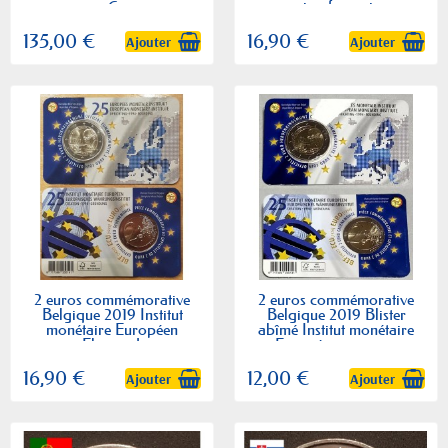
€
version francaise...
135,00 €
16,90 €
Ajouter
Ajouter
2 euros commémorative
2 euros commémorative
Belgique 2019 Institut
Belgique 2019 Blister
monétaire Européen
abîmé Institut monétaire
version Flamande piece...
Européen version...
16,90 €
12,00 €
Ajouter
Ajouter