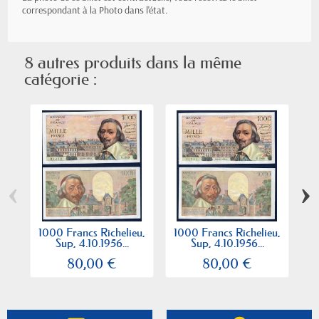
correspondant à la Photo dans l'état.
8 autres produits dans la même
catégorie :
‹
›
1000 Francs Richelieu,
1000 Francs Richelieu,
10
Sup, 4.10.1956...
Sup, 4.10.1956...
80,00 €
80,00 €