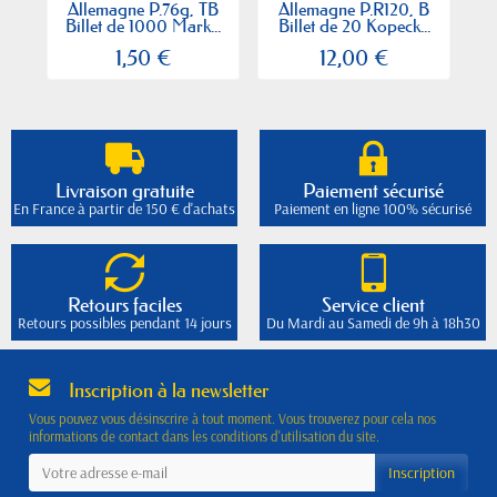
Allemagne P.76g, TB
Allemagne P.R120, B
A
Billet de 1000 Mark...
Billet de 20 Kopeck...
1,50 €
12,00 €
Livraison gratuite
Paiement sécurisé
En France à partir de 150 € d'achats
Paiement en ligne 100% sécurisé
Retours faciles
Service client
Retours possibles pendant 14 jours
Du Mardi au Samedi de 9h à 18h30
Inscription à la newsletter
Vous pouvez vous désinscrire à tout moment. Vous trouverez pour cela nos
informations de contact dans les conditions d'utilisation du site.