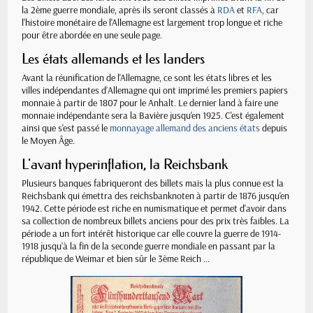
la 2ème guerre mondiale, après ils seront classés à
RDA
et
RFA
, car
l'histoire monétaire de l'Allemagne est largement trop longue et riche
pour être abordée en une seule page.
Les états allemands et les landers
Avant la réunification de l'Allemagne, ce sont les états libres et les
villes indépendantes d’Allemagne qui ont imprimé les premiers papiers
monnaie à partir de 1807 pour le Anhalt. Le dernier land à faire une
monnaie indépendante sera la Bavière jusqu'en 1925. C'est également
ainsi que s'est passé le
monnayage allemand des anciens états
depuis
le Moyen Âge.
L'avant hyperinflation, la Reichsbank
Plusieurs banques fabriqueront des billets mais la plus connue est la
Reichsbank qui émettra des reichsbanknoten à partir de 1876 jusqu'en
1942. Cette période est riche en numismatique et permet d'avoir dans
sa collection de nombreux billets anciens pour des prix très faibles. La
période a un fort intérêt historique car elle couvre la guerre de 1914-
1918 jusqu’à la fin de la seconde guerre mondiale en passant par la
république de Weimar et bien sûr le 3ème Reich ...