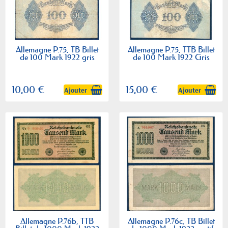
Allemagne P.75, TB Billet
Allemagne P.75, TTB Billet
de 100 Mark 1922 gris
de 100 Mark 1922 Gris
10,00 €
15,00 €
Ajouter
Ajouter
Allemagne P.76b, TTB
Allemagne P.76c, TB Billet