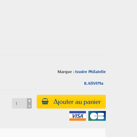
Marque :
Issoire Philatelie
B.AllS979a
Ajouter au panier