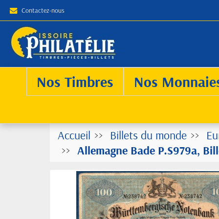
Contactez-nous
Nos Timbres
Nos Monnaie
Accueil
Billets du monde
Eu
Allemagne Bade P.S979a, Bill