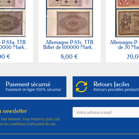
 P.83a, TTB
Allemagne P.83c, TTB
Allemagne P.5
00000 Mark...
Billet de 100000 Mark...
de 20 Mar
00 €
8,00 €
20,0
Paiement sécurisé
Retours faciles
Paiement en ligne 100% sécurisé
Retours possibles pendant
a newsletter
à tout moment. Vous trouverez pour cela
s les conditions d'utilisation du site.