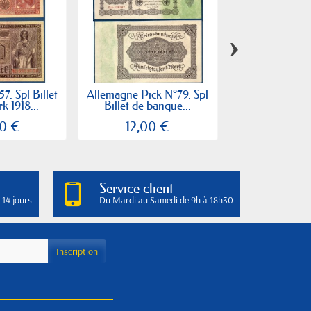
›
7, Spl Billet
Allemagne Pick N°79, Spl
Allemagne P
k 1918...
Billet de banque...
Billet de 100
0 €
12,00 €
5,00
Service client
 14 jours
Du Mardi au Samedi de 9h à 18h30