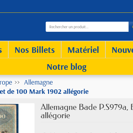
s
Nos Billets
Matériel
Nouv
Notre blog
rope
Allemagne
et de 100 Mark 1902 allégorie
Allemagne Bade P.S979a, B
allégorie