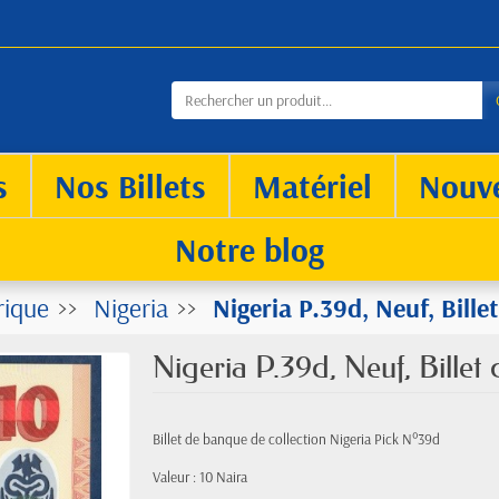
s
Nos Billets
Matériel
Nouv
Notre blog
rique
Nigeria
Nigeria P.39d, Neuf, Bille
Nigeria P.39d, Neuf, Billet
Billet de banque de collection Nigeria Pick N°39d
Valeur : 10 Naira