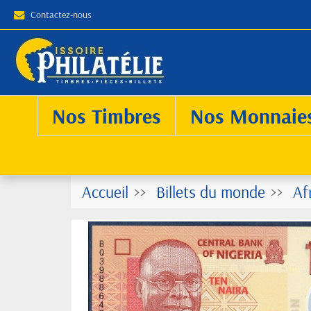
Contactez-nous
Nos Timbres
Nos Monnaie
Accueil
Billets du monde
Af