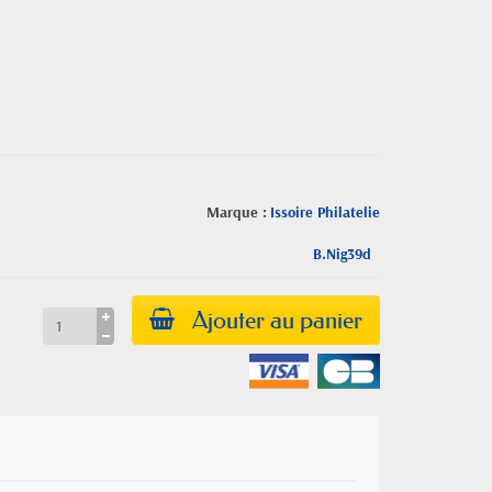
Marque :
Issoire Philatelie
B.Nig39d
Ajouter au panier