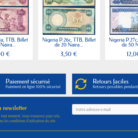
a, TTB, Billet
Nigeria P.26c, TTB, Billet
Nigeria P.27c,
Naira...
de 20 Naira...
de 50 N
00 €
3,50 €
12,0
Paiement sécurisé
Retours faciles
Paiement en ligne 100% sécurisé
Retours possibles pendant
a newsletter
à tout moment. Vous trouverez pour cela
s les conditions d'utilisation du site.