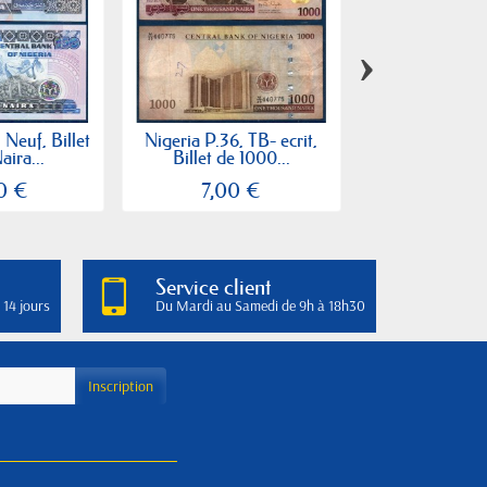
›
 Neuf, Billet
Nigeria P.36, TB- ecrit,
Nigeria P.19a, T
aira...
Billet de 1000...
1 Naira
0 €
7,00 €
3,50
Service client
 14 jours
Du Mardi au Samedi de 9h à 18h30