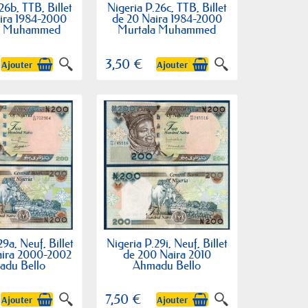
26b, TTB, Billet
Nigeria P.26c, TTB, Billet
ira 1984-2000
de 20 Naira 1984-2000
a Muhammed
Murtala Muhammed
3,50 €
Ajouter
Ajouter
9a, Neuf, Billet
Nigeria P.29i, Neuf, Billet
aira 2000-2002
de 200 Naira 2010
adu Bello
Ahmadu Bello
7,50 €
Ajouter
Ajouter