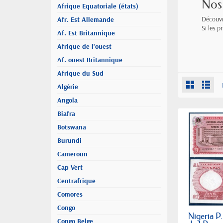
Nos 
Afrique Equatoriale (états)
Découvr
Afr. Est Allemande
Si les p
Af. Est Britannique
Afrique de l'ouest
Af. ouest Britannique
Afrique du Sud
Algérie
Angola
Biafra
Botswana
Burundi
Cameroun
Cap Vert
Centrafrique
Comores
Congo
Nigeria P.
Congo Belge