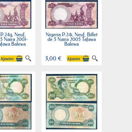
 P.24g, Neuf,
Nigeria P.24i, Neuf, Billet
 5 Naira 2001-
de 5 Naira 2005 Tafawa
afawa Balewa
Balewa
3,00 €
Ajouter
Ajouter