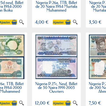
5d neuf, Billet
Nigeria P.26a, TTB, Billet
Nigeria P.
ira 1984-2000
de 20 Naira 1984 Murtala
de 20 Na
an Ikoku
Muhammed
Murtal
4,00 €
3,50 €
Ajouter
Ajouter
6e, TTB, Billet
Nigeria P.27c, Neuf, Billet
Nigeria P.2
ira 1984-2000
de 50 Naira 1991-2005
de 200 N
a Muhammed
Ouvriers
Ahm
12,00 €
7,50 €
Ajouter
Ajouter