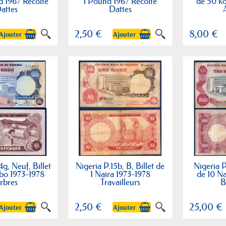
d 1967 Récolte
1 Pound 1967 Récolte
de 50 k
attes
Dattes
2,50 €
8,00 €
Ajouter
Ajouter
4g, Neuf, Billet
Nigeria P.15b, B, Billet de
Nigeria P
bo 1973-1978
1 Naira 1973-1978
de 10 Na
rbres
Travailleurs
B
2,50 €
25,00 €
Ajouter
Ajouter