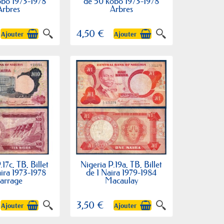
obo 1973-1978
de 50 kobo 1973-1978
Arbres
Arbres
4,50 €
Ajouter
Ajouter
.17c, TB, Billet
Nigeria P.19a, TB, Billet
ira 1973-1978
de 1 Naira 1979-1984
arrage
Macaulay
3,50 €
Ajouter
Ajouter