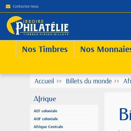
Contactez-nous
Nos Timbres
Nos Monnaie
Accueil
Billets du monde
Af
Afrique
B
AEF coloniale
AOF coloniale
Afrique Centrale