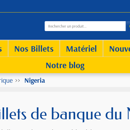
s
Nos Billets
Matériel
Nouv
Notre blog
rique
Nigeria
illets de banque du 