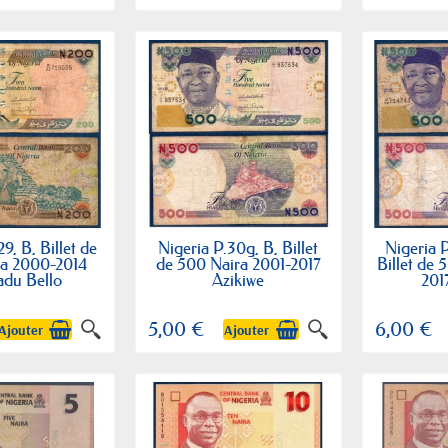
9, B, Billet de
Nigeria P.30g, B, Billet
Nigeria P
ra 2000-2014
de 500 Naira 2001-2017
Billet de 
du Bello
Azikiwe
201
5,00 €
6,00 €
Ajouter
Ajouter