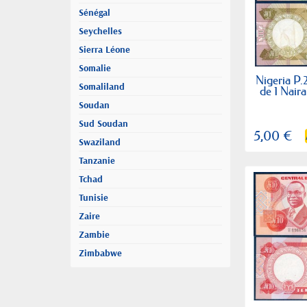
Sénégal
Seychelles
Sierra Léone
Somalie
Nigeria P.2
Somaliland
de 1 Nai
Soudan
Sud Soudan
5,00 €
Swaziland
Tanzanie
Tchad
Tunisie
Zaire
Zambie
Zimbabwe