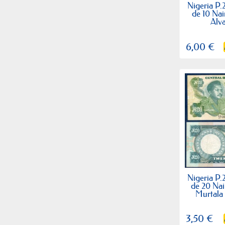
Nigeria P.2
de 10 Na
Alv
6,00 €
Nigeria P.2
de 20 Na
Murtal
3,50 €