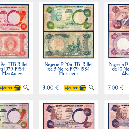
19a, TTB Billet
Nigeria P.20a, TB, Billet
Nigeria P.
ra 1979-1984
de 5 Naira 1979-1984
de 10 Na
t MacAuley
Musiciens
Alv
3,00 €
7,00 €
Ajouter
Ajouter