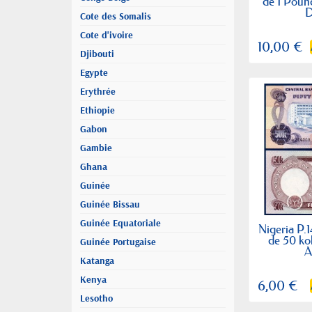
de 1 Poun
D
Cote des Somalis
Cote d'ivoire
10,00 €
Djibouti
Egypte
Erythrée
Ethiopie
Gabon
Gambie
Ghana
Guinée
Guinée Bissau
Guinée Equatoriale
Nigeria P.1
de 50 ko
Guinée Portugaise
A
Katanga
Kenya
6,00 €
Lesotho