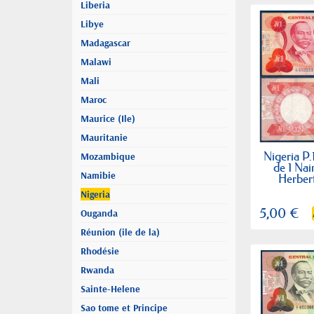
Liberia
Libye
Madagascar
Malawi
Mali
Maroc
Maurice (Ile)
Mauritanie
Nigeria P.
Mozambique
de 1 Nai
Namibie
Herber
Nigeria
5,00 €
Ouganda
Réunion (ile de la)
Rhodésie
Rwanda
Sainte-Helene
Sao tome et Principe