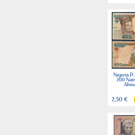
Nigeria P.2
200 Nai
Ahma
2,50 €