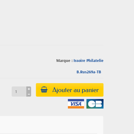
Marque :
Issoire Philatelie
B.Rus269a-TB
Ajouter au panier