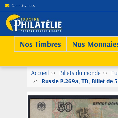
Contactez-nous
Nos Timbres
Nos Monnaie
Accueil
Billets du monde
Eu
Russie P.269a, TB, Billet de