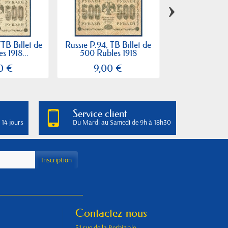
›
TTB Billet de
Russie P.94, TB Billet de
Russie P.12a, B
s 1918...
500 Rubles 1918
25 Ruble
0 €
9,00 €
6,00
Service client
 14 jours
Du Mardi au Samedi de 9h à 18h30
Contactez-nous
51 rue de la Berbiziale