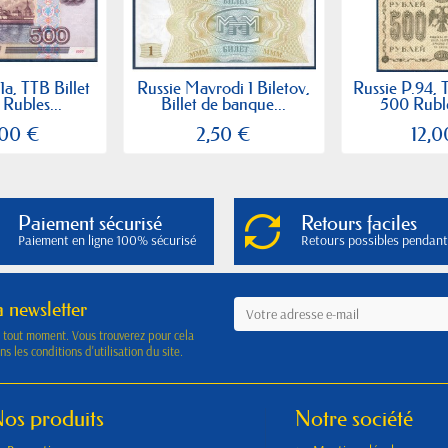
1a, TTB Billet
Russie Mavrodi 1 Biletov,
Russie P.94, 
Rubles...
Billet de banque...
500 Ruble
,00 €
2,50 €
12,0
Paiement sécurisé
Retours faciles
Paiement en ligne 100% sécurisé
Retours possibles pendant
a newsletter
à tout moment. Vous trouverez pour cela
s les conditions d'utilisation du site.
os produits
Notre société