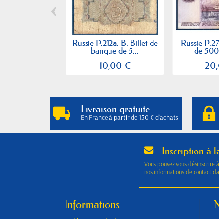
‹
Russie P.212a, B, Billet de
Russie P.27
banque de 5...
de 500 
10,00 €
20
Livraison gratuite
En France à partir de 150 € d'achats
Inscription à l
Vous pouvez vous désinscrire 
nos informations de contact dan
Informations
N