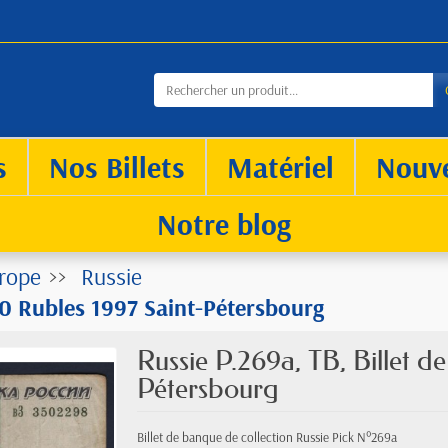
s
Nos Billets
Matériel
Nouv
Notre blog
rope
Russie
 50 Rubles 1997 Saint-Pétersbourg
Russie P.269a, TB, Billet d
Pétersbourg
Billet de banque de collection Russie Pick N°269a