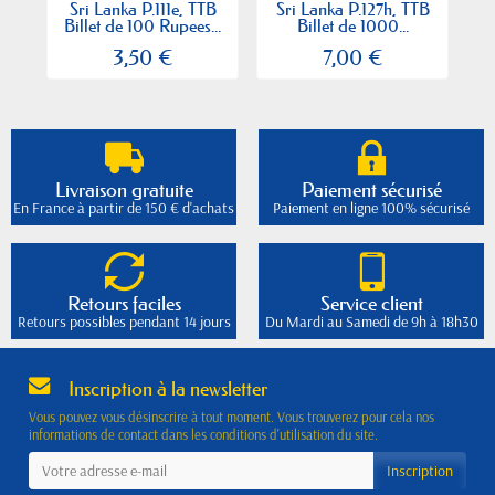
Sri Lanka P.111e, TTB
Sri Lanka P.127h, TTB
Sr
Billet de 100 Rupees...
Billet de 1000...
B
3,50 €
7,00 €
Livraison gratuite
Paiement sécurisé
En France à partir de 150 € d'achats
Paiement en ligne 100% sécurisé
Retours faciles
Service client
Retours possibles pendant 14 jours
Du Mardi au Samedi de 9h à 18h30
Inscription à la newsletter
Vous pouvez vous désinscrire à tout moment. Vous trouverez pour cela nos
informations de contact dans les conditions d'utilisation du site.