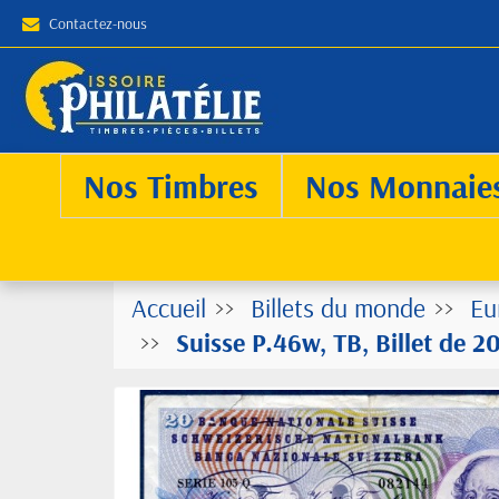
Contactez-nous
Nos Timbres
Nos Monnaie
Accueil
Billets du monde
Eu
Suisse P.46w, TB, Billet de 