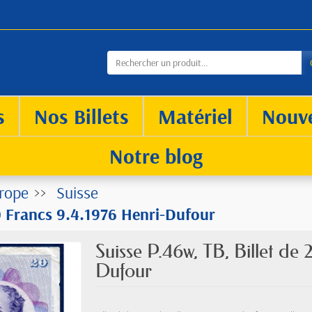
s
Nos Billets
Matériel
Nouv
Notre blog
rope
Suisse
20 Francs 9.4.1976 Henri-Dufour
Suisse P.46w, TB, Billet de
Dufour