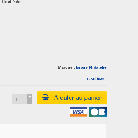
me Henri-Dufour
Marque :
Issoire Philatelie
B.Sui46w
Ajouter au panier