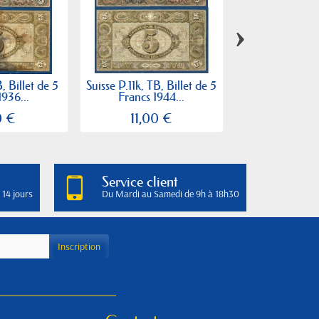
›
B, Billet de 5
Suisse P.11k, TB, Billet de 5
Suisse P.11n, TB,
1936...
Francs 1944...
Francs 19
0 €
11,00 €
8,00
Service client
 14 jours
Du Mardi au Samedi de 9h à 18h30