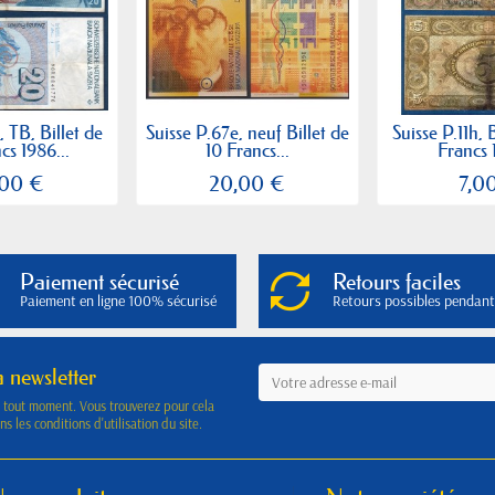
, TB, Billet de
Suisse P.67e, neuf Billet de
Suisse P.11h, 
cs 1986...
10 Francs...
Francs 
,00 €
20,00 €
7,0
Paiement sécurisé
Retours faciles
Paiement en ligne 100% sécurisé
Retours possibles pendant
a newsletter
à tout moment. Vous trouverez pour cela
s les conditions d'utilisation du site.