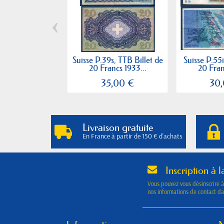
‹
Suisse P.39s, TTB Billet de
Suisse P.55i
20 Francs 1933...
20 Fran
35,00 €
30
Livraison gratuite
En France à partir de 150 € d'achats
Inscription à l
Vous pouvez vous désinscrire 
nos informations de contact dan