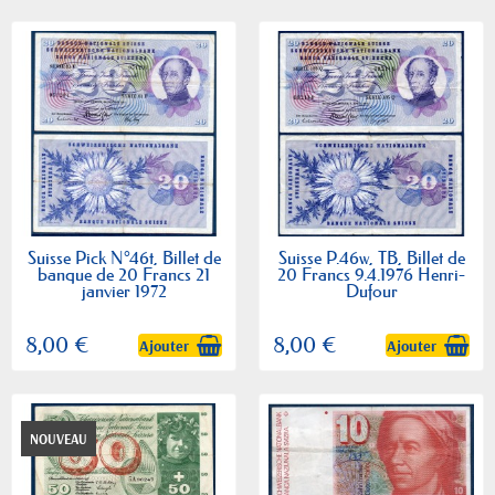
Suisse Pick N°46t, Billet de
Suisse P.46w, TB, Billet de
banque de 20 Francs 21
20 Francs 9.4.1976 Henri-
janvier 1972
Dufour
8,00 €
8,00 €
Ajouter
Ajouter
NOUVEAU