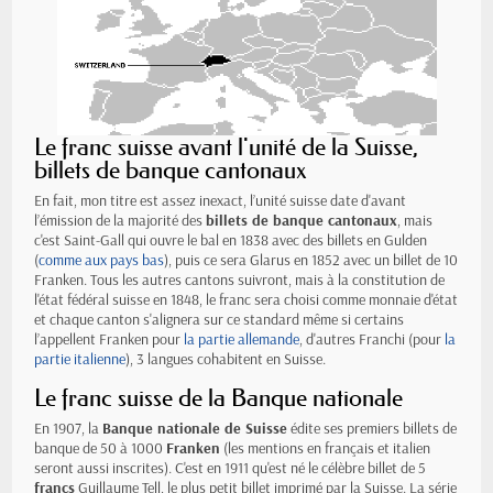
Le franc suisse avant l'unité de la Suisse,
billets de banque cantonaux
En fait, mon titre est assez inexact, l’unité suisse date d'avant
l’émission de la majorité des
billets de banque cantonaux
, mais
c'est Saint-Gall qui ouvre le bal en 1838 avec des billets en Gulden
(
comme aux pays bas
), puis ce sera Glarus en 1852 avec un billet de 10
Franken. Tous les autres cantons suivront, mais à la constitution de
l'état fédéral suisse en 1848, le franc sera choisi comme monnaie d'état
et chaque canton s'alignera sur ce standard même si certains
l’appellent Franken pour
la partie allemande
, d'autres Franchi (pour
la
partie italienne
), 3 langues cohabitent en Suisse.
Le franc suisse de la Banque nationale
En 1907, la
Banque nationale de Suisse
édite ses premiers billets de
banque de 50 à 1000
Franken
(les mentions en français et italien
seront aussi inscrites). C'est en 1911 qu'est né le célèbre billet de 5
francs
Guillaume Tell, le plus petit billet imprimé par la Suisse. La série