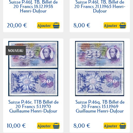
Suisse P.46f, TB, Billet de
Suisse P.46l, TB, Billet de
20 Francs 18.12.1958
20 Francs 21.1.1965 Henri-
Henri-Dufour
Dufour
20,00 €
8,00 €
Ajouter
Ajouter
NOUVEAU
Suisse P.46r, TTB Billet de
Suisse P.46q, TB Billet de
20 Francs 5.1.1970
20 Francs 15.1.1969
Guillaume Henri-Dufour
Guillaume Henri-Dufour
10,00 €
8,00 €
Ajouter
Ajouter