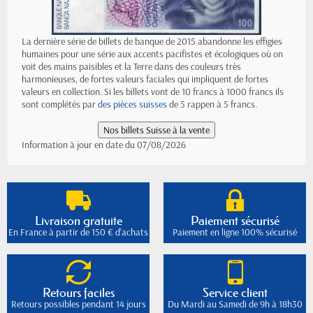
La dernière série de billets de banque de 2015 abandonne les effigies
humaines pour une série aux accents pacifistes et écologiques où on
voit des mains paisibles et la Terre dans des couleurs très
harmonieuses, de fortes valeurs faciales qui impliquent de fortes
valeurs en collection. Si les billets vont de 10 francs à 1000 francs ils
sont complétés par
des pièces suisses
de 5 rappen à 5 francs.
Information à jour en date du 07/08/2026
Livraison gratuite
Paiement sécurisé
En France à partir de 150 € d'achats
Paiement en ligne 100% sécurisé
Retours faciles
Service client
Retours possibles pendant 14 jours
Du Mardi au Samedi de 9h à 18h30