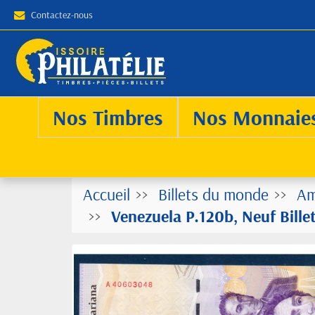
Contactez-nous
Nos Timbres
Nos Monnaie
Accueil
Billets du monde
Am
Venezuela P.120b, Neuf Bille