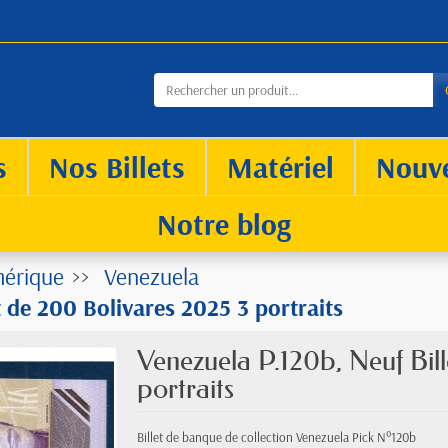
s
Nos Billets
Matériel
Nouv
Notre blog
érique
Venezuela
t de 200 Bolivares 2025 3 portraits
Venezuela P.120b, Neuf Bil
portraits
Billet de banque de collection Venezuela Pick N°120b