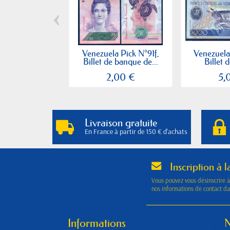
‹
Venezuela Pick N°91f,
Venezuela
Billet de banque de...
Billet 
2,00 €
5,
Livraison gratuite
En France à partir de 150 € d'achats
Inscription à l
Vous pouvez vous désinscrire 
nos informations de contact dan
Informations
N