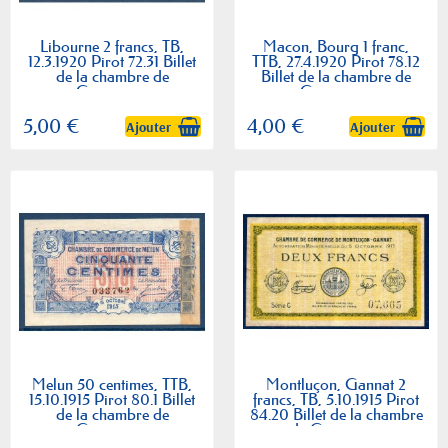
Libourne 2 francs, TB,
Macon, Bourg 1 franc,
12.3.1920 Pirot 72.31 Billet
TTB, 27.4.1920 Pirot 78.12
de la chambre de
Billet de la chambre de
Commerce
Commerce
5,00 €
4,00 €
Ajouter
Ajouter
Melun 50 centimes, TTB,
Montluçon, Gannat 2
15.10.1915 Pirot 80.1 Billet
francs, TB, 5.10.1915 Pirot
de la chambre de
84.20 Billet de la chambre
Commerce
de Commerce