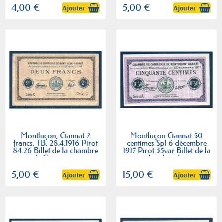
4,00 €
5,00 €
Ajouter
Ajouter
Montluçon, Gannat 2
Montluçon Gannat 50
francs, TB, 28.4.1916 Pirot
centimes Spl 6 décembre
84.26 Billet de la chambre
1917 Pirot 35var Billet de la
de Commerce
chambre de...
5,00 €
15,00 €
Ajouter
Ajouter