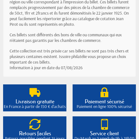
région ou ville correspondant à l’impression du billet. Ces billets furent
remplacés progressivement par des pièces de la chambre de commerce
de 50ct, 1frr et 2francs et ils furent démonétisés le 22 janvier 1925. On
peut facilement les répertorier grâce au catalogue de cotation Jean
Pirot ou ils sont représentés en photo.
Ces billets sont différents des bons de ville ou communaux qui eux
n’étaient pas garantis par les chambres de commerce.
Cette collection est très prisée car ses billets ne sont pas très chers et
plusieurs centaines existent. Issoire philatélie vous propose un choix
important de ces billets.
Information à jour en date du 07/08/2026
Livraison gratuite
Paiement sécurisé
En France à partir de 150 € d'achats
Paiement en ligne 100% sécurisé
Retours faciles
Service client
Retours possibles pendant 14 jours
Du Mardi au Samedi de 9h à 18h30