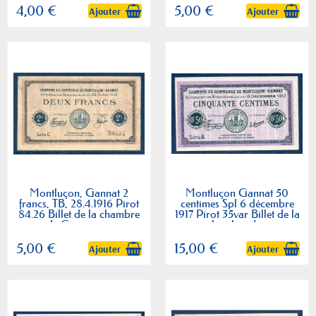
4,00 €
5,00 €
Ajouter
Ajouter
Montluçon, Gannat 2
Montluçon Gannat 50
francs, TB, 28.4.1916 Pirot
centimes Spl 6 décembre
84.26 Billet de la chambre
1917 Pirot 35var Billet de la
de Commerce
chambre de...
5,00 €
15,00 €
Ajouter
Ajouter