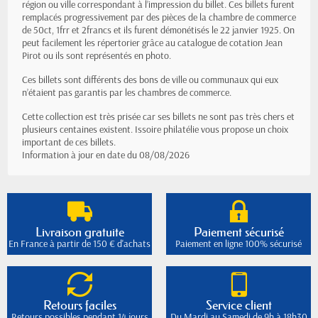
région ou ville correspondant à l’impression du billet. Ces billets furent
remplacés progressivement par des pièces de la chambre de commerce
de 50ct, 1frr et 2francs et ils furent démonétisés le 22 janvier 1925. On
peut facilement les répertorier grâce au catalogue de cotation Jean
Pirot ou ils sont représentés en photo.
Ces billets sont différents des bons de ville ou communaux qui eux
n’étaient pas garantis par les chambres de commerce.
Cette collection est très prisée car ses billets ne sont pas très chers et
plusieurs centaines existent. Issoire philatélie vous propose un choix
important de ces billets.
Information à jour en date du 08/08/2026
Livraison gratuite
Paiement sécurisé
En France à partir de 150 € d'achats
Paiement en ligne 100% sécurisé
Retours faciles
Service client
Retours possibles pendant 14 jours
Du Mardi au Samedi de 9h à 18h30