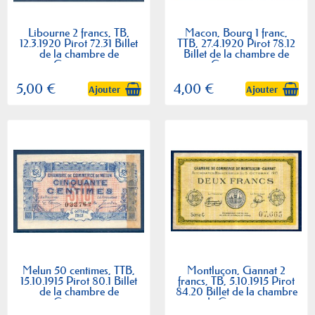
Libourne 2 francs, TB,
Macon, Bourg 1 franc,
12.3.1920 Pirot 72.31 Billet
TTB, 27.4.1920 Pirot 78.12
de la chambre de
Billet de la chambre de
Commerce
Commerce
5,00 €
4,00 €
Ajouter
Ajouter
Melun 50 centimes, TTB,
Montluçon, Gannat 2
15.10.1915 Pirot 80.1 Billet
francs, TB, 5.10.1915 Pirot
de la chambre de
84.20 Billet de la chambre
Commerce
de Commerce