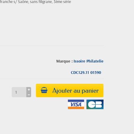
franche s/ Saône, sans filigrane, 3ème série
Marque :
Issoire Philatelie
CDC129.11 01590
Ajouter au panier