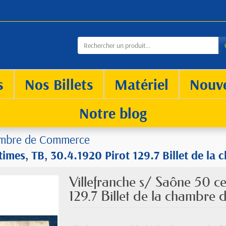
s
Nos Billets
Matériel
Nouv
Notre blog
mbre de Commerce
times, TB, 30.4.1920 Pirot 129.7 Billet de l
Villefranche s/ Saône 50 ce
129.7 Billet de la chambre