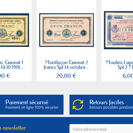
n, Gannat 1
Montluçon Gannat 2
Moulins Lapal
14.10.1918...
francs Spl 14 octobre...
Spl 2.7.
00 €
20,00 €
6,0
Paiement sécurisé
Retours faciles
Paiement en ligne 100% sécurisé
Retours possibles pendant
a newsletter