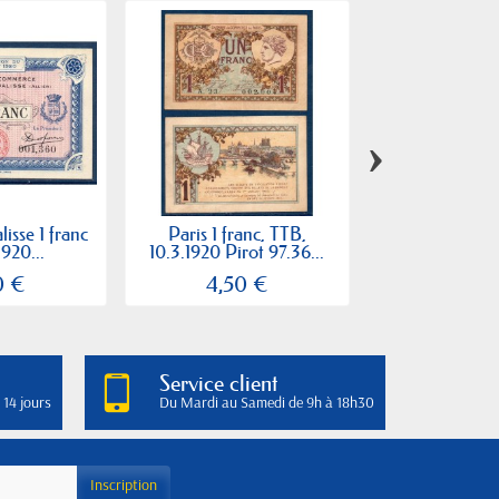
›
isse 1 franc
Paris 1 franc, TTB,
Montluçon, 
1920...
10.3.1920 Pirot 97.36...
francs, TT
0 €
4,50 €
9,00
Service client
 14 jours
Du Mardi au Samedi de 9h à 18h30