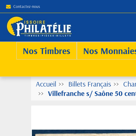
Contactez-nous
Nos Timbres
Nos Monnaie
Accueil
Billets Français
Cha
Villefranche s/ Saône 50 cen