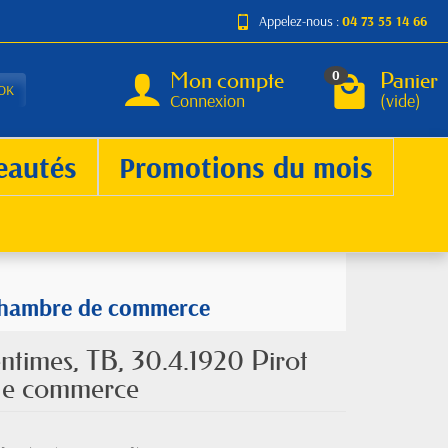
Appelez-nous :
04 73 55 14 66
Mon compte
Panier
0
OK
Connexion
(vide)
eautés
Promotions du mois
a chambre de commerce
ntimes, TB, 30.4.1920 Pirot
 de commerce