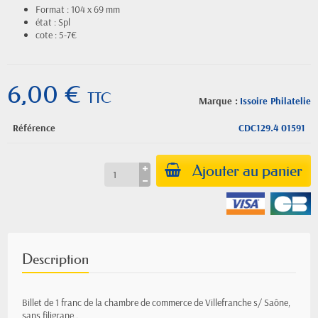
Format : 104 x 69 mm
état : Spl
cote : 5-7€
6,00 €
TTC
Marque :
Issoire Philatelie
Référence
CDC129.4 01591
Ajouter au panier
Description
Billet de 1 franc de la chambre de commerce de Villefranche s/ Saône,
sans filigrane,.