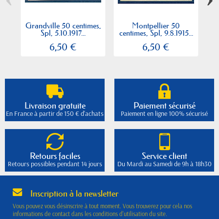
Grandville 50 centimes,
Montpellier 50
M
Spl, 5.10.1917...
centimes, Spl, 9.8.1915...
6,50 €
6,50 €
Livraison gratuite
Paiement sécurisé
En France à partir de 150 € d'achats
Paiement en ligne 100% sécurisé
Retours faciles
Service client
Retours possibles pendant 14 jours
Du Mardi au Samedi de 9h à 18h30
Inscription à la newsletter
Vous pouvez vous désinscrire à tout moment. Vous trouverez pour cela nos
informations de contact dans les conditions d'utilisation du site.