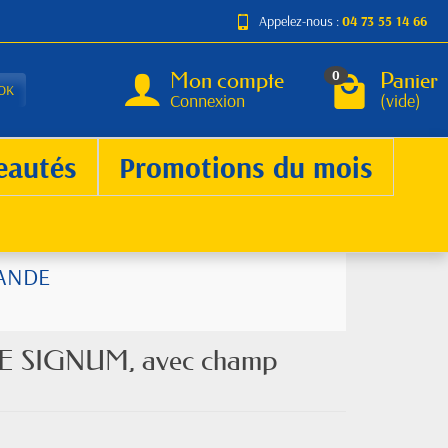
Appelez-nous :
04 73 55 14 66
Mon compte
Panier
0
OK
Connexion
(vide)
eautés
Promotions du mois
RANDE
DE SIGNUM, avec champ