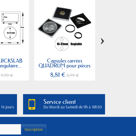
›
QUICKSLAB
Capsules carrées
Intercalaire
ngulaire...
QUADRUM pour pièces
GRANDE pour f
de...
8,81 €
4,89 €
9,99 €
8,99 €
4
Service client
 14 jours
Du Mardi au Samedi de 9h à 18h30