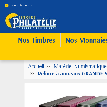
Contactez-nous
Nos Timbres
Nos Monnaie
Accueil
Matériel Numismatique
Reliure à anneaux GRANDE S