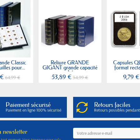
nde Classic
Reliure GRANDE
Capsules 
illes pour...
GIGANT grande capacité
format recta
A4
 €
53,89 €
9,79 €
64,99 €
54,99 €
Paiement sécurisé
Retours faciles
Paiement en ligne 100% sécurisé
Retours possibles pendant
a newsletter
à tout moment. Vous trouverez pour cela