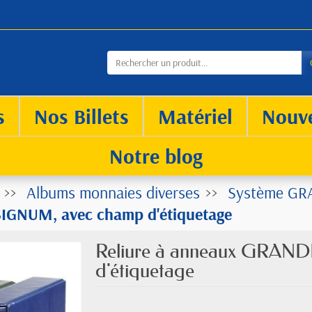
s
Nos Billets
Matériel
Nouv
Notre blog
Albums monnaies diverses
Système G
IGNUM, avec champ d'étiquetage
Reliure à anneaux GRAN
d'étiquetage