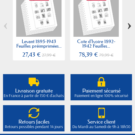
‹
›
Levant 1895-1943
Cote d'Ivoire 1892-
Feuilles préimprimées...
1942 Feuilles...
Fe
27,43 €
78,39 €
27,99 €
79,99 €
Livraison gratuite
Paiement sécurisé
En France à partir de 150 € d'achats
Paiement en ligne 100% sécurisé
Retours faciles
Service client
Retours possibles pendant 14 jours
Du Mardi au Samedi de 9h à 18h30