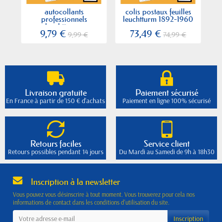
autocollants
colis postaux feuilles
Fr
professionnels
leuchtturm 1892-1960
leuchtturm...
9,79 €
73,49 €
9,99 €
74,99 €
Livraison gratuite
Paiement sécurisé
En France à partir de 150 € d'achats
Paiement en ligne 100% sécurisé
Retours faciles
Service client
Retours possibles pendant 14 jours
Du Mardi au Samedi de 9h à 18h30
Inscription à la newsletter
Vous pouvez vous désinscrire à tout moment. Vous trouverez pour cela nos
informations de contact dans les conditions d'utilisation du site.