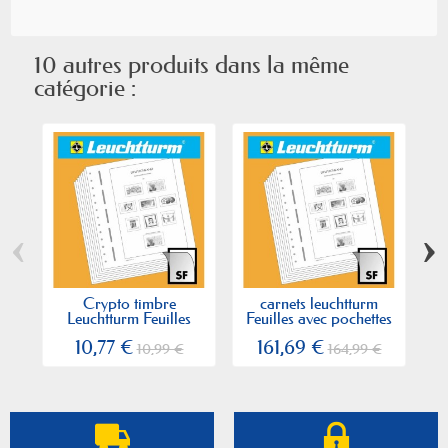
10 autres produits dans la même
catégorie :
‹
›
Crypto timbre
carnets leuchtturm
Leuchtturm Feuilles
Feuilles avec pochettes
avec...
10,77 €
161,69 €
10,99 €
164,99 €