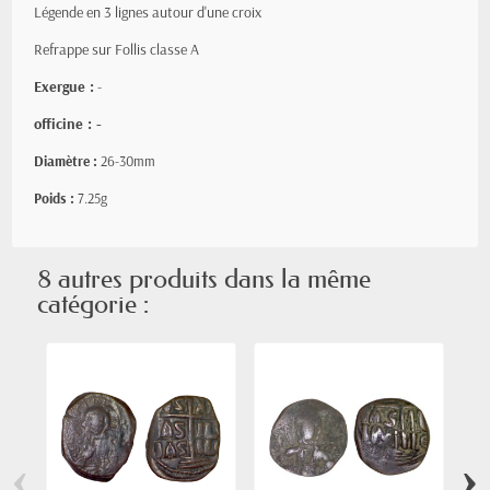
Légende en 3 lignes autour d'une croix
Refrappe sur Follis classe A
Exergue :
-
officine : -
Diamètre :
26-30mm
Poids :
7.25g
8 autres produits dans la même
catégorie :
‹
›