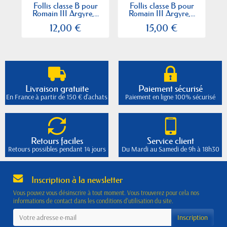
Follis classe B pour
Follis classe B pour
Romain III Argyre,...
Romain III Argyre,...
12,00 €
15,00 €
Livraison gratuite
Paiement sécurisé
En France à partir de 150 € d'achats
Paiement en ligne 100% sécurisé
Retours faciles
Service client
Retours possibles pendant 14 jours
Du Mardi au Samedi de 9h à 18h30
Inscription à la newsletter
Vous pouvez vous désinscrire à tout moment. Vous trouverez pour cela nos
informations de contact dans les conditions d'utilisation du site.