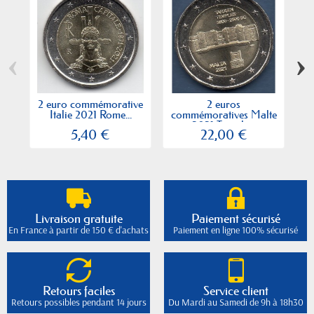
‹
›
2 euro commémorative
2 euros
2
Italie 2021 Rome...
commémoratives Malte
P
2021 Temple...
5,40 €
22,00 €
Livraison gratuite
Paiement sécurisé
En France à partir de 150 € d'achats
Paiement en ligne 100% sécurisé
Retours faciles
Service client
Retours possibles pendant 14 jours
Du Mardi au Samedi de 9h à 18h30