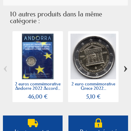
10 autres produits dans la même
catégorie :
‹
›
2 euros commémorative
2 euro commémorative
2
Andorre 2022 Accord...
Grece 2022...
Li
46,00 €
5,10 €