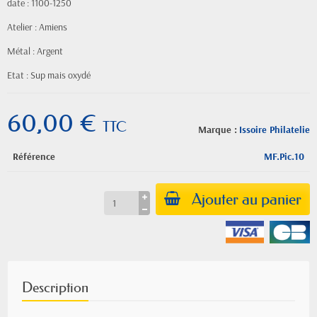
date : 1100-1250
Atelier : Amiens
Métal : Argent
Etat : Sup mais oxydé
60,00 €
TTC
Marque :
Issoire Philatelie
Référence
MF.Pic.10
Ajouter au panier
Description