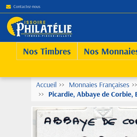
Contactez-nous
Nos Timbres
Nos Monnaie
Accueil
Monnaies Françaises
Picardie, Abbaye de Corbie,