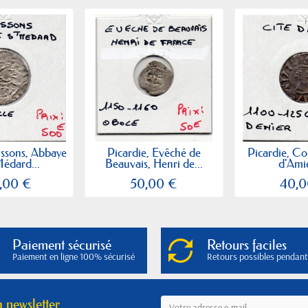
issons, Abbaye
Picardie, Evêché de
Picardie, Co
Médard...
Beauvais, Henri de...
d'Amie
,00 €
50,00 €
40,0
Paiement sécurisé
Retours faciles
Paiement en ligne 100% sécurisé
Retours possibles pendant
a newsletter