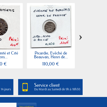
›
mté et Cité
Picardie, Evêché de
Picardie, A
ns...
Beauvais, Henri de...
Corbie, D
Anonyme
0 €
110,00 €
100,0
Service client
 14 jours
Du Mardi au Samedi de 9h à 18h30