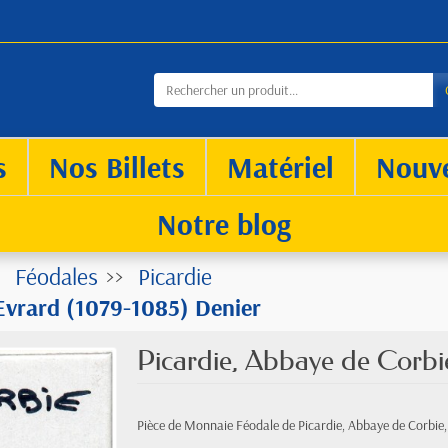
s
Nos Billets
Matériel
Nouv
Notre blog
Féodales
Picardie
 Evrard (1079-1085) Denier
Picardie, Abbaye de Corbi
Pièce de Monnaie Féodale de Picardie, Abbaye de Corbie