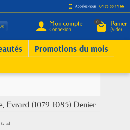
Appelez-nous :
04 73 55 14 66
Mon compte
Panier
0
OK
Connexion
(vide)
eautés
Promotions du mois
e, Evrard (1079-1085) Denier
, Evrad