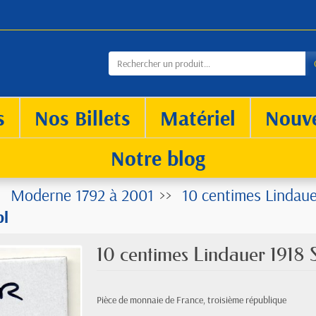
s
Nos Billets
Matériel
Nouv
Notre blog
Moderne 1792 à 2001
10 centimes Lindaue
pl
10 centimes Lindauer 1918 
Pièce de monnaie de France, troisième république