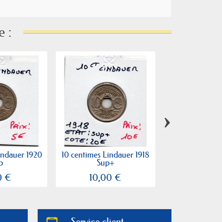
e :
›
indauer 1920
10 centimes Lindauer 1918
10 centimes Li
p
Sup+
Sup
0 €
10,00 €
12,50
Service client