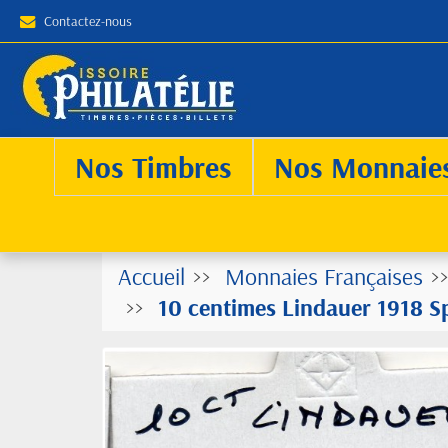
Contactez-nous
Nos Timbres
Nos Monnaie
Accueil
Monnaies Françaises
10 centimes Lindauer 1918 S