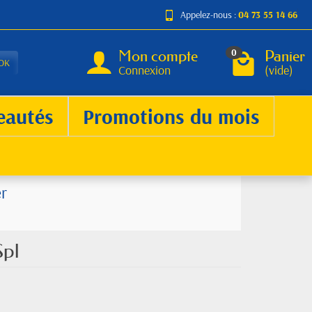
Appelez-nous :
04 73 55 14 66
Mon compte
Panier
0
OK
Connexion
(vide)
eautés
Promotions du mois
r
Spl