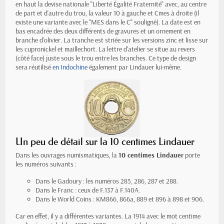
en haut la devise nationale "Liberté Égalité Fraternité" avec, au centre
de part et d'autre du trou, la valeur 10 à gauche et Cmes à droite (il
existe une variante avec le "MES dans le C" souligné). La date est en
bas encadrée des deux différents de gravures et un ornement en
branche d'olivier. La tranche est striée sur les versions zinc et lisse sur
les cupronickel et maillechort. La lettre d'atelier se situe au revers
(côté face) juste sous le trou entre les branches. Ce type de design
sera réutilisé
en Indochine
également par Lindauer lui-même.
Un peu de détail sur la 10 centimes Lindauer
Dans les ouvrages numismatiques, la
10 centimes Lindauer
porte
les numéros suivants :
Dans le Gadoury : les numéros 285, 286, 287 et 288.
Dans le Franc : ceux de F.137 à F.140A.
Dans le World Coins : KM866, 866a, 889 et 896 à 898 et 906.
Car en effet, il y a différentes variantes. La 1914 avec le mot centime