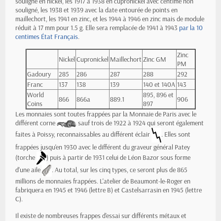
souligné en nickel, les 1917 à 1938 en cupronickel avec centime non
souligné, les 1938 et 1939 avec la date entourée de points en
maillechort, les 1941 en zinc, et les 1944 à 1946 en zinc mais de module
réduit à 17 mm pour 1.5 g. Elle sera remplacée de 1941 à 1943
par la 10
centimes État Français
.
Zinc
Nickel
Cupronickel
Maillechort
Zinc GM
PM
Gadoury
285
286
287
288
292
Franc
137
138
139
140 et 140A
143
World
895, 896 et
866
866a
889.1
906
Coins
897
Les monnaies sont toutes frappées par la Monnaie de Paris avec le
différent corne
sauf trois de 1922 à 1924 qui seront également
faites à Poissy, reconnaissables au différent éclair
. Elles sont
frappées jusqu'en 1930 avec le différent du graveur général Patey
(torche
) puis à partir de 1931 celui de Léon Bazor sous forme
d'une aile
. Au total, sur les cinq types, ce seront plus de 865
millions de monnaies frappées. L'atelier de Beaumont-le-Roger en
fabriquera en 1945 et 1946 (lettre B) et Castelsarrasin en 1945 (lettre
C).
Il existe de nombreuses frappes d'essai sur différents métaux et